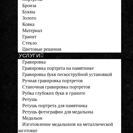
Бронза
Буквы
Золото
Ковка
Материал
Гранит
Стекло
Цветовые решения
УСЛУГИ
Гравировка
Гравировка портрета на памятнике
Гравировка букв пескоструйной установкой
Ручная гравировка портретов
Станочная гравировка портретов
Рубка глубоких букв в граните
Ретушь
Ретушь портрета для памятника
Ретушь фотографии для медальона
Медальон
Изготовление медальонов на металлической
заготовке