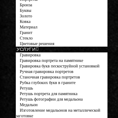
Бронза
Буквы
Золото
Ковка
Материал
Гранит
Стекло
Цветовые решения
УСЛУГИ
Гравировка
Гравировка портрета на памятнике
Гравировка букв пескоструйной установкой
Ручная гравировка портретов
Станочная гравировка портретов
Рубка глубоких букв в граните
Ретушь
Ретушь портрета для памятника
Ретушь фотографии для медальона
Медальон
Изготовление медальонов на металлической
заготовке