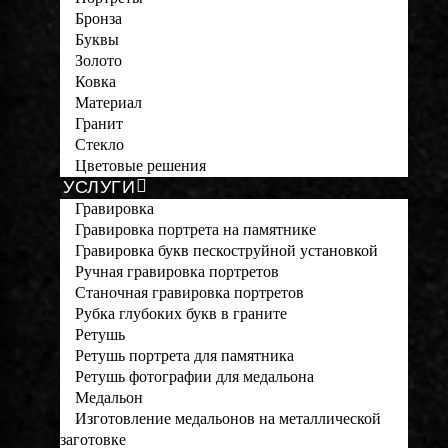
Бронза
Буквы
Золото
Ковка
Материал
Гранит
Стекло
Цветовые решения
УСЛУГИ
Гравировка
Гравировка портрета на памятнике
Гравировка букв пескоструйной установкой
Ручная гравировка портретов
Станочная гравировка портретов
Рубка глубоких букв в граните
Ретушь
Ретушь портрета для памятника
Ретушь фотографии для медальона
Медальон
Изготовление медальонов на металлической
заготовке