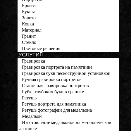
Бронза
Буквы
Золото
Ковка
Материал
Гранит
Стекло
Цветовые решения
УСЛУГИ
Гравировка
Гравировка портрета на памятнике
Гравировка букв пескоструйной установкой
Ручная гравировка портретов
Станочная гравировка портретов
Рубка глубоких букв в граните
Ретушь
Ретушь портрета для памятника
Ретушь фотографии для медальона
Медальон
Изготовление медальонов на металлической
заготовке