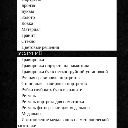
Бронза
Буквы
Золото
Ковка
Материал
Гранит
Стекло
Цветовые решения
УСЛУГИ
Гравировка
Гравировка портрета на памятнике
Гравировка букв пескоструйной установкой
Ручная гравировка портретов
Станочная гравировка портретов
Рубка глубоких букв в граните
Ретушь
Ретушь портрета для памятника
Ретушь фотографии для медальона
Медальон
Изготовление медальонов на металлической
заготовке