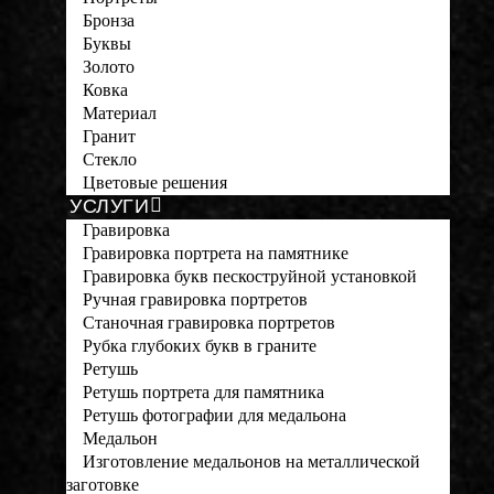
Бронза
Буквы
Золото
Ковка
Материал
Гранит
Стекло
Цветовые решения
УСЛУГИ
Гравировка
Гравировка портрета на памятнике
Гравировка букв пескоструйной установкой
Ручная гравировка портретов
Станочная гравировка портретов
Рубка глубоких букв в граните
Ретушь
Ретушь портрета для памятника
Ретушь фотографии для медальона
Медальон
Изготовление медальонов на металлической
заготовке