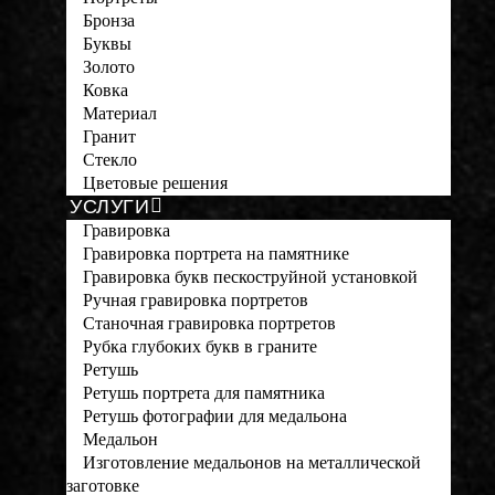
Бронза
Буквы
Золото
Ковка
Материал
Гранит
Стекло
Цветовые решения
УСЛУГИ
Гравировка
Гравировка портрета на памятнике
Гравировка букв пескоструйной установкой
Ручная гравировка портретов
Станочная гравировка портретов
Рубка глубоких букв в граните
Ретушь
Ретушь портрета для памятника
Ретушь фотографии для медальона
Медальон
Изготовление медальонов на металлической
заготовке