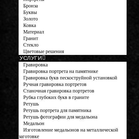
Бронза
Буквы
Золото
Ковка
Материал
Гранит
Стекло
Цветовые решения
УСЛУГИ
Гравировка
Гравировка портрета на памятнике
Гравировка букв пескоструйной установкой
Ручная гравировка портретов
Станочная гравировка портретов
Рубка глубоких букв в граните
Ретушь
Ретушь портрета для памятника
Ретушь фотографии для медальона
Медальон
Изготовление медальонов на металлической
заготовке