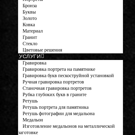
Бронза
Буквы
Золото
Ковка
Материал
Гранит
Стекло
Цветовые решения
УСЛУГИ
Гравировка
Гравировка портрета на памятнике
Гравировка букв пескоструйной установкой
Ручная гравировка портретов
Станочная гравировка портретов
Рубка глубоких букв в граните
Ретушь
Ретушь портрета для памятника
Ретушь фотографии для медальона
Медальон
Изготовление медальонов на металлической
заготовке